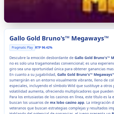
▶
Gallo Gold Bruno's™ Megaways™
Pragmatic Play
RTP 96.42%
Descubre la emoción desbordante de
Gallo Gold Bruno's™
no es solo una tragamonedas convencional; es una experien
giro sea una oportunidad única para obtener ganancias mas
En cuanto a su jugabilidad,
Gallo Gold Bruno's™ Megaways
sumergirán en un entorno visualmente vibrante, lleno de colo
especiales, incluyendo el símbolo Wild que sustituye a otros 
volatilidad aumenta, ofreciendo multiplicadores que pueden 
Para los entusiastas de los casinos en línea, este título es 
buscan los usuarios de
mx lobo casino app
. La integración 
veteranos que buscan estrategias complejas y resultados imp
Hablando del potencial de ganancias, el juego presenta un
R