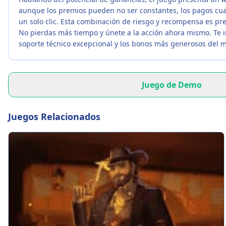
aunque los premios pueden no ser constantes, los pagos cuan
un solo clic. Esta combinación de riesgo y recompensa es pre
No pierdas más tiempo y únete a la acción ahora mismo. Te 
soporte técnico excepcional y los bonos más generosos del merc
Juego de Demo
Juegos Relacionados