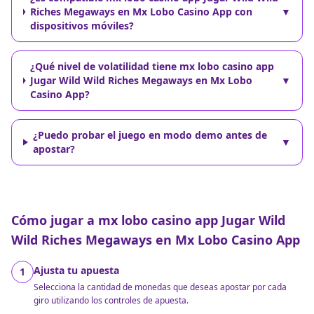
Riches Megaways en Mx Lobo Casino App con
▼
dispositivos móviles?
¿Qué nivel de volatilidad tiene mx lobo casino app
Jugar Wild Wild Riches Megaways en Mx Lobo
▼
Casino App?
¿Puedo probar el juego en modo demo antes de
▼
apostar?
Cómo jugar a mx lobo casino app Jugar Wild
Wild Riches Megaways en Mx Lobo Casino App
Ajusta tu apuesta
1
Selecciona la cantidad de monedas que deseas apostar por cada
giro utilizando los controles de apuesta.