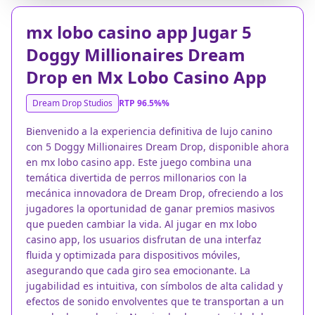
▶
mx lobo casino app Jugar 5
Doggy Millionaires Dream
Drop en Mx Lobo Casino App
Dream Drop Studios
RTP 96.5%%
Bienvenido a la experiencia definitiva de lujo canino
con 5 Doggy Millionaires Dream Drop, disponible ahora
en mx lobo casino app. Este juego combina una
temática divertida de perros millonarios con la
mecánica innovadora de Dream Drop, ofreciendo a los
jugadores la oportunidad de ganar premios masivos
que pueden cambiar la vida. Al jugar en mx lobo
casino app, los usuarios disfrutan de una interfaz
fluida y optimizada para dispositivos móviles,
asegurando que cada giro sea emocionante. La
jugabilidad es intuitiva, con símbolos de alta calidad y
efectos de sonido envolventes que te transportan a un