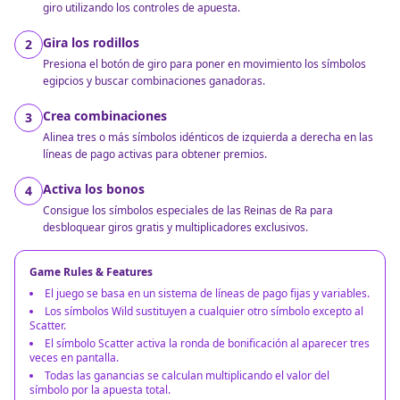
giro utilizando los controles de apuesta.
Gira los rodillos
2
Presiona el botón de giro para poner en movimiento los símbolos
egipcios y buscar combinaciones ganadoras.
Crea combinaciones
3
Alinea tres o más símbolos idénticos de izquierda a derecha en las
líneas de pago activas para obtener premios.
Activa los bonos
4
Consigue los símbolos especiales de las Reinas de Ra para
desbloquear giros gratis y multiplicadores exclusivos.
Game Rules & Features
El juego se basa en un sistema de líneas de pago fijas y variables.
Los símbolos Wild sustituyen a cualquier otro símbolo excepto al
Scatter.
El símbolo Scatter activa la ronda de bonificación al aparecer tres
veces en pantalla.
Todas las ganancias se calculan multiplicando el valor del
símbolo por la apuesta total.