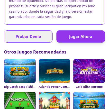
mundo de opulencia. No pierdas la oportunidad de
probar tu suerte y buscar el gran jackpot en mx lobo
casino app, donde la seguridad y la diversión están
garantizadas en cada sesión de juego.
Probar Demo
Jugar Ahora
Otros Juegos Recomendados
Big Catch Bass Fishing Christmas
Atlantis Power Combo
Gold Blitz Extreme