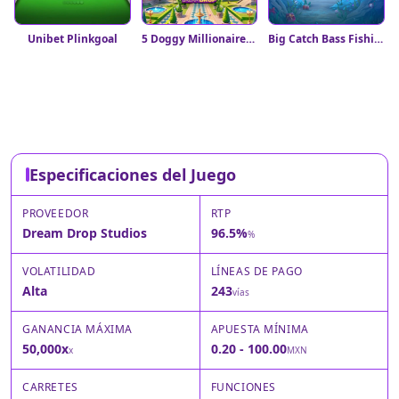
Unibet Plinkgoal
5 Doggy Millionaires Dream Drop
Big Catch Bass Fishing Christmas
Especificaciones del Juego
PROVEEDOR
RTP
Dream Drop Studios
96.5%
%
VOLATILIDAD
LÍNEAS DE PAGO
Alta
243
vías
GANANCIA MÁXIMA
APUESTA MÍNIMA
50,000x
0.20 - 100.00
x
MXN
CARRETES
FUNCIONES