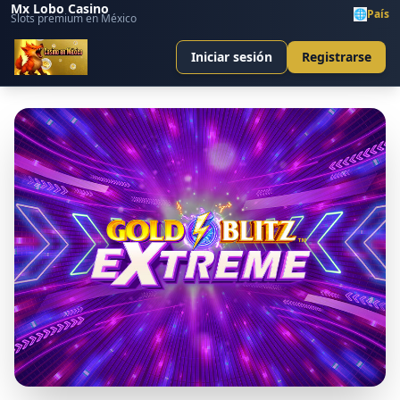
Mx Lobo Casino
🌐
País
Slots premium en México
Iniciar sesión
Registrarse