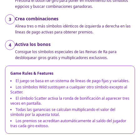
Presiona el botón de giro para poner en movimiento los símbolos
egipcios y buscar combinaciones ganadoras.
Crea combinaciones
3
Alinea tres o más símbolos idénticos de izquierda a derecha en las
líneas de pago activas para obtener premios.
Activa los bonos
4
Consigue los símbolos especiales de las Reinas de Ra para
desbloquear giros gratis y multiplicadores exclusivos.
Game Rules & Features
El juego se basa en un sistema de líneas de pago fijas y variables.
Los símbolos Wild sustituyen a cualquier otro símbolo excepto al
Scatter.
El símbolo Scatter activa la ronda de bonificación al aparecer tres
veces en pantalla.
Todas las ganancias se calculan multiplicando el valor del
símbolo por la apuesta total.
Los premios se acreditan automáticamente al saldo del jugador
tras cada giro exitoso.